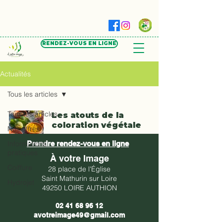
RENDEZ-VOUS EN LIGNE
Actualités
Tous les articles
Tous les articles
Les atouts de la
coloration végétale
Nos offres
3 min de lecture
Informations
Prendre rendez-vous en ligne
pratiques
À votre Image
Coiffure
28 place de l'Église
Saint Mathurin sur Loire
Hydrojet
49250 LOIRE AUTHION
02 41 68 96 12
avotreimage49@gmail.com