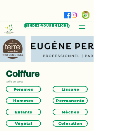
RENDEZ-VOUS EN LIGNE
Coiffure
tarifs en euros
Femmes
Lissage
Hommes
Permanente
Enfants
Mèches
Végétal
Coloration