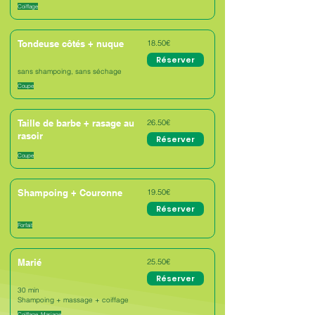
Coiffage
Tondeuse côtés + nuque
18.50€
Réserver
sans shampoing, sans séchage
Coupe
Taille de barbe + rasage au
26.50€
rasoir
Réserver
Coupe
Shampoing + Couronne
19.50€
Réserver
Forfait
Marié
25.50€
Réserver
30 min
Shampoing + massage + coiffage
Coiffage, Mariage