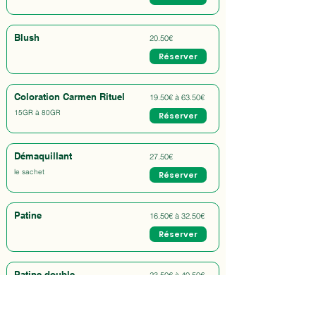
Blush
20.50€
Réserver
Coloration Carmen Rituel
19.50€ à 63.50€
15GR à 80GR
Réserver
Démaquillant
27.50€
le sachet
Réserver
Patine
16.50€ à 32.50€
Réserver
Patine double
23.50€ à 40.50€
Réserver