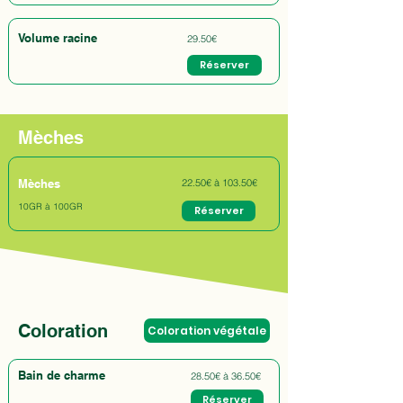
Volume racine
29.50€
Réserver
Mèches
Mèches
22.50€ à 103.50€
10GR à 100GR
Réserver
Coloration
Coloration végétale
Bain de charme
28.50€ à 36.50€
Réserver