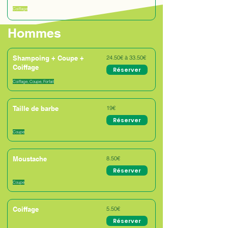
Coiffage
Hommes
Shampoing + Coupe +
24.50€ à 33.50€
Coiffage
Réserver
Coiffage, Coupe, Forfait
Taille de barbe
19€
Réserver
Coupe
Moustache
8.50€
Réserver
Coupe
Coiffage
5.50€
Réserver