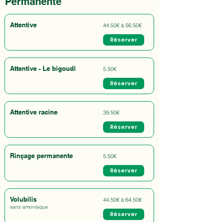
Permanente
Attentive
44.50€ à 56.50€
Réserver
Attentive - Le bigoudi
5.50€
Réserver
Attentive racine
39.50€
Réserver
Rinçage permanente
5.50€
Réserver
Volubilis
44.50€ à 64.50€
sans amoniaque
Réserver