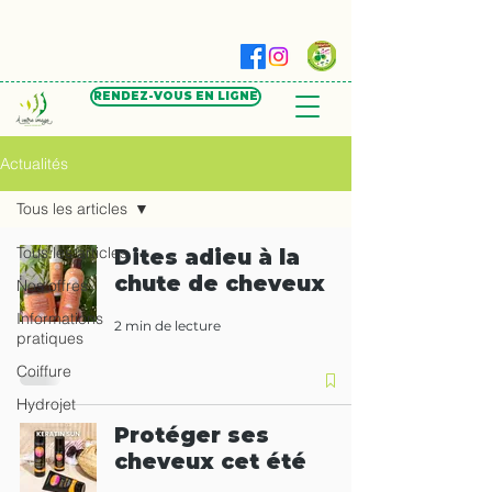
RENDEZ-VOUS EN LIGNE
Actualités
Tous les articles
Tous les articles
Dites adieu à la
chute de cheveux
Nos offres
Informations
2 min de lecture
pratiques
Coiffure
Hydrojet
Protéger ses
cheveux cet été