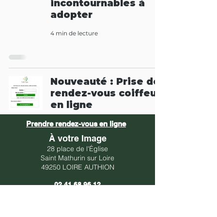
incontournables à
adopter
4 min de lecture
Nouveauté : Prise de
rendez-vous coiffeur
en ligne
1 min de lecture
Prendre rendez-vous en ligne
À votre Image
28 place de l'Église
Saint Mathurin sur Loire
49250 LOIRE AUTHION
02 41 68 96 12
avotreimage49@gmail.com
Horaires