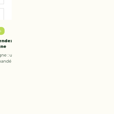
s
rendez-
gne
gne : un
mandé.