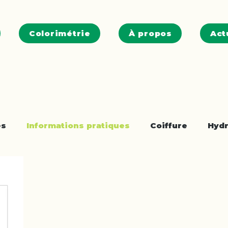
Colorimétrie
À propos
Act
es
Informations pratiques
Coiffure
Hydr