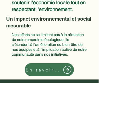
soutenir l'économie locale tout en
respectant l'environnement.
Un impact environnemental et social
mesurable
Nos efforts ne se limitent pas à la réduction
de notre empreinte écologique. Ils
s’étendent à l’amélioration du bien-être de
nos équipes et à l’implication active de notre
communauté dans nos initiatives.
En savoir +
Prendre rendez-vous en ligne
À votre Image
28 place de l'Église
Saint Mathurin sur Loire
49250 LOIRE AUTHION
02 41 68 96 12
avotreimage49@gmail.com