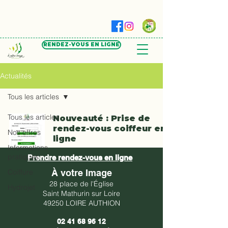
RENDEZ-VOUS EN LIGNE
Actualités
Tous les articles
Tous les articles
Nouveauté : Prise de
rendez-vous coiffeur en
Nos offres
ligne
Informations
pratiques
1 min de lecture
Prendre rendez-vous en ligne
Coiffure
À votre Image
28 place de l'Église
Hydrojet
Saint Mathurin sur Loire
49250 LOIRE AUTHION
02 41 68 96 12