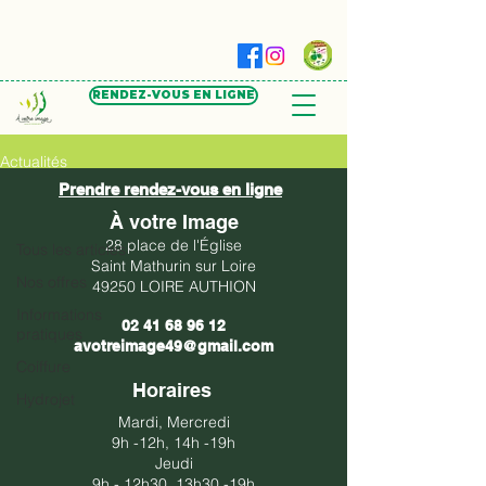
RENDEZ-VOUS EN LIGNE
Actualités
Prendre rendez-vous en ligne
Tous les articles
À votre Image
28 place de l'Église
Tous les articles
Saint Mathurin sur Loire
Nos offres
49250 LOIRE AUTHION
Informations
02 41 68 96 12
pratiques
avotreimage49@gmail.com
Coiffure
Horaires
Hydrojet
Mardi, Mercredi
9h -12h, 14h -19h​​
Jeudi
​9h - 12h30, 13h30 -19h​