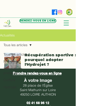
RENDEZ-VOUS EN LIGNE
Actualités
Tous les articles
Tous les articles
Récupération sportive :
pourquoi adopter
Nos offres
l'Hydrojet ?
Informations
pratiques
2 min de lecture
Prendre rendez-vous en ligne
Coiffure
À votre Image
28 place de l'Église
Hydrojet
Saint Mathurin sur Loire
49250 LOIRE AUTHION
02 41 68 96 12