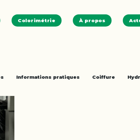
Colorimétrie
À propos
Act
es
Informations pratiques
Coiffure
Hydr