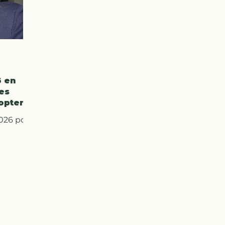
6 en
pes
opter
026 pour