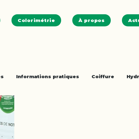
Colorimétrie
À propos
Act
es
Informations pratiques
Coiffure
Hydr