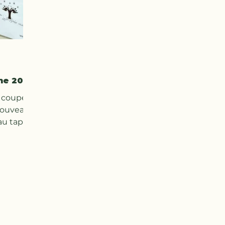
me 2026
 coupe
nouveau
 au taper