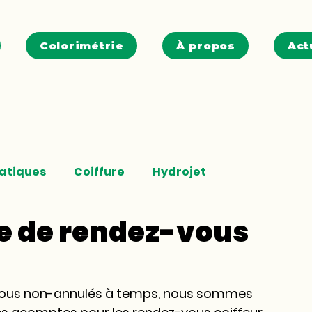
Colorimétrie
À propos
Act
ratiques
Coiffure
Hydrojet
se de rendez-vous
vous non-annulés à temps, nous sommes 