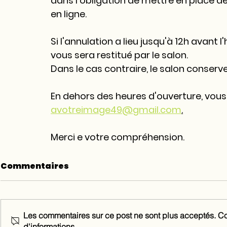
dans l'obligation de mettre en place de
en ligne
. 
Si l'annulation a lieu jusqu'à 1
2h avant l
vous sera restitué par le salon.
Dans le cas contraire, le salon conser
En dehors des heures d'ouverture, vous
avotreimage49@gmail.com
.
Merci e votre compréhension.
Commentaires
Les commentaires sur ce post ne sont plus acceptés. Con
d'informations.